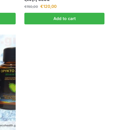
€
120,00
€
150,00
Add to cart