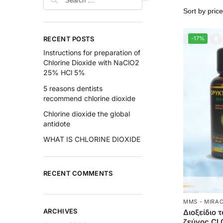
RECENT POSTS
-17%
Instructions for preparation of
Chlorine Dioxide with NaClO2
25% HCl 5%
5 reasons dentists
recommend chlorine dioxide
Chlorine dioxide the global
antidote
WHAT IS CHLORINE DIOXIDE
RECENT COMMENTS
MMS - MIRAC
ARCHIVES
Διοξείδιο 
ζεύγος CL