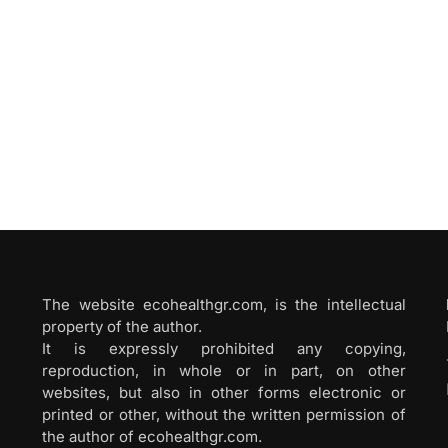
The website ecohealthgr.com, is the intellectual
property of the author.
It is expressly prohibited any copying,
reproduction, in whole or in part, on other
websites, but also in other forms electronic or
printed or other, without the written permission of
the author of ecohealthgr.com.