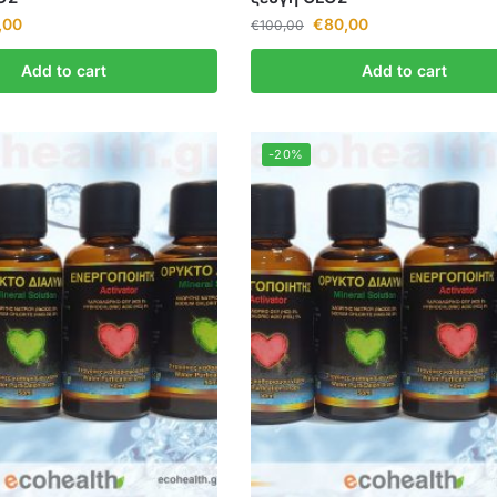
,00
€
80,00
€
100,00
Add to cart
Add to cart
-20%