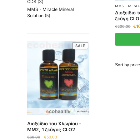
CDS
3
MMS - MIRAC
MMS - Miracle Mineral
Διοξείδιο 
Solution
5
ζεύγη CLO
€
1
€
200,00
SALE
Διοξείδιο του Χλωρίου -
ΜΜΣ, 1 ζεύγος CLO2
€
60,00
€
50,00