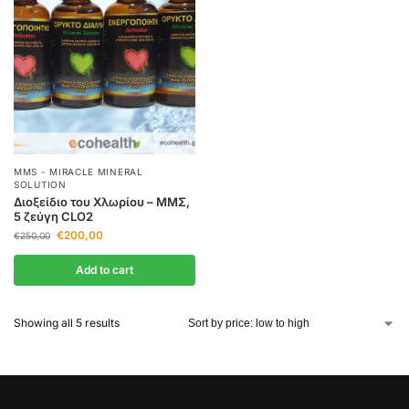
MMS - MIRACLE MINERAL
SOLUTION
Διοξείδιο του Χλωρίου – ΜΜΣ,
5 ζεύγη CLO2
€
200,00
€
250,00
Add to cart
Showing all 5 results