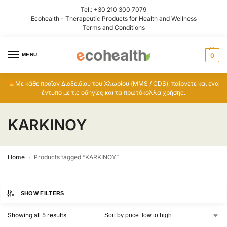
Tel.:
+30 210 300 7079
Ecohealth - Therapeutic Products for Health and Wellness
Terms and Conditions
MENU
0
Με κάθε προϊον Διοξειδίου του Χλωρίου (MMS / CDS), παίρνετε και ένα
έντυπο με τις οδηγίες και τα πρωτόκολλα χρήσης.
KARKINOY
Home
Products tagged “KARKINOY”
/
SHOW FILTERS
Showing all 5 results