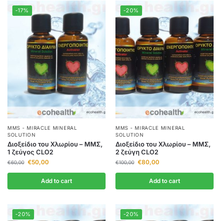
-17%
-20%
MMS - MIRACLE MINERAL
MMS - MIRACLE MINERAL
SOLUTION
SOLUTION
Διοξείδιο του Χλωρίου – ΜΜΣ,
Διοξείδιο του Χλωρίου – ΜΜΣ,
1 ζεύγος CLO2
2 ζεύγη CLO2
€
50,00
€
80,00
€
60,00
€
100,00
Add to cart
Add to cart
-20%
-20%