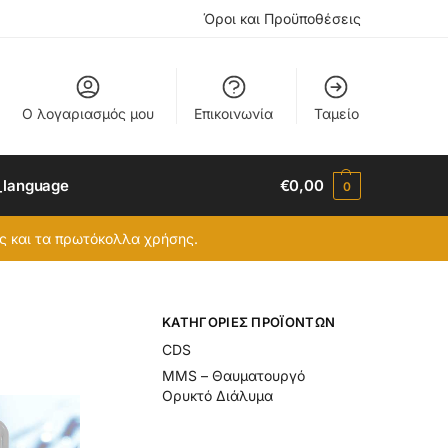
Όροι και Προϋποθέσεις
Ο λογαριασμός μου
Επικοινωνία
Ταμείο
_language
€
0,00
0
ες και τα πρωτόκολλα χρήσης.
ΚΑΤΗΓΟΡΊΕΣ ΠΡΟΪΌΝΤΩΝ
CDS
MMS – Θαυματουργό
Ορυκτό Διάλυμα