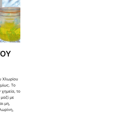
ΤΟΥ
ου Χλωρίου
μίως. Το
 χημεία, το
 μαζί με
ι μη,
λωρίνη,