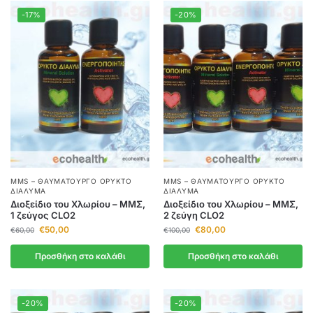
-17%
-20%
MMS – ΘΑΥΜΑΤΟΥΡΓΌ ΟΡΥΚΤΌ
MMS – ΘΑΥΜΑΤΟΥΡΓΌ ΟΡΥΚΤΌ
ΔΙΆΛΥΜΑ
ΔΙΆΛΥΜΑ
Διοξείδιο του Χλωρίου – ΜΜΣ,
Διοξείδιο του Χλωρίου – ΜΜΣ,
1 ζεύγος CLO2
2 ζεύγη CLO2
€
50,00
€
80,00
€
60,00
€
100,00
Προσθήκη στο καλάθι
Προσθήκη στο καλάθι
-20%
-20%