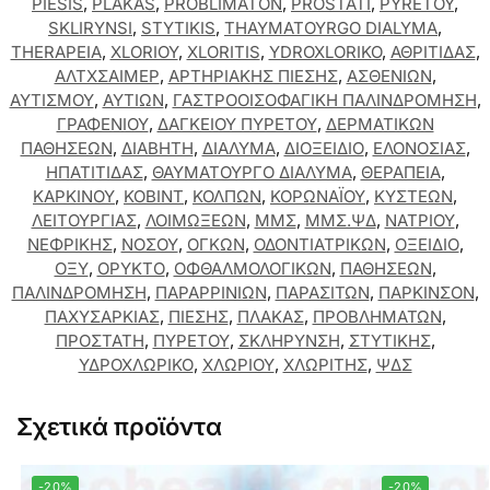
PIESIS
,
PLAKAS
,
PROBLIMATON
,
PROSTATI
,
PYRETOY
,
SKLIRYNSI
,
STYTIKIS
,
THAYMATOYRGO DIALYMA
,
THERAPEIA
,
XLORIOY
,
XLORITIS
,
YDROXLORIKO
,
ΑΘΡΙΤΙΔΑΣ
,
ΑΛΤΧΣΑΙΜΕΡ
,
ΑΡΤΗΡΙΑΚΗΣ ΠΙΕΣΗΣ
,
ΑΣΘΕΝΙΩΝ
,
ΑΥΤΙΣΜΟΥ
,
ΑΥΤΙΩΝ
,
ΓΑΣΤΡΟΟΙΣΟΦΑΓΙΚΗ ΠΑΛΙΝΔΡΟΜΗΣΗ
,
ΓΡΑΦΕΝΙΟΥ
,
ΔΑΓΚΕΙΟΥ ΠΥΡΕΤΟΥ
,
ΔΕΡΜΑΤΙΚΩΝ
ΠΑΘΗΣΕΩΝ
,
ΔΙΑΒΗΤΗ
,
ΔΙΑΛΥΜΑ
,
ΔΙΟΞΕΙΔΙΟ
,
ΕΛΟΝΟΣΙΑΣ
,
ΗΠΑΤΙΤΙΔΑΣ
,
ΘΑΥΜΑΤΟΥΡΓΟ ΔΙΑΛΥΜΑ
,
ΘΕΡΑΠΕΙΑ
,
ΚΑΡΚΙΝΟΥ
,
ΚΟΒΙΝΤ
,
ΚΟΛΠΩΝ
,
ΚΟΡΩΝΑΪΟΥ
,
ΚΥΣΤΕΩΝ
,
ΛΕΙΤΟΥΡΓΙΑΣ
,
ΛΟΙΜΩΞΕΩΝ
,
ΜΜΣ
,
ΜΜΣ.ΨΔ
,
ΝΑΤΡΙΟΥ
,
ΝΕΦΡΙΚΗΣ
,
ΝΟΣΟΥ
,
ΟΓΚΩΝ
,
ΟΔΟΝΤΙΑΤΡΙΚΩΝ
,
ΟΞΕΙΔΙΟ
,
ΟΞΥ
,
ΟΡΥΚΤΟ
,
ΟΦΘΑΛΜΟΛΟΓΙΚΩΝ
,
ΠΑΘΗΣΕΩΝ
,
ΠΑΛΙΝΔΡΟΜΗΣΗ
,
ΠΑΡΑΡΡΙΝΙΩΝ
,
ΠΑΡΑΣΙΤΩΝ
,
ΠΑΡΚΙΝΣΟΝ
,
ΠΑΧΥΣΑΡΚΙΑΣ
,
ΠΙΕΣΗΣ
,
ΠΛΑΚΑΣ
,
ΠΡΟΒΛΗΜΑΤΩΝ
,
ΠΡΟΣΤΑΤΗ
,
ΠΥΡΕΤΟΥ
,
ΣΚΛΗΡΥΝΣΗ
,
ΣΤΥΤΙΚΗΣ
,
ΥΔΡΟΧΛΩΡΙΚΟ
,
ΧΛΩΡΙΟΥ
,
ΧΛΩΡΙΤΗΣ
,
ΨΔΣ
Σχετικά προϊόντα
-20%
-20%