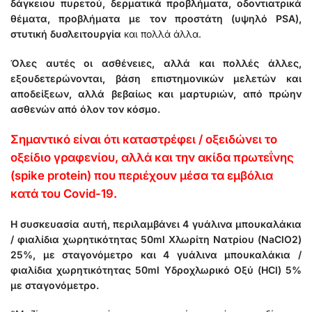
δάγκειου πυρετού, δερματικά προβλήματα, οδοντιατρικά
θέματα, προβλήματα με τον προστάτη (υψηλό PSA),
στυτική δυσλειτουργία
και πολλά άλλα.
Όλες αυτές οι ασθένειες, αλλά και πολλές άλλες,
εξουδετερώνονται, βάση επιστημονικών μελετών και
αποδείξεων, αλλά βεβαίως και μαρτυριών, από πρώην
ασθενών από όλον τον κόσμο.
Σημαντικό είναι ότι καταστρέφει / οξειδώνει το
οξείδιο γραφενίου, αλλά και την ακίδα πρωτεΐνης
(spike protein) που περιέχουν μέσα τα εμβόλια
κατά του Covid-19.
Η συσκευασία αυτή, περιλαμβάνει 4 γυάλινα μπουκαλάκια
/ φιαλίδια χωρητικότητας 50ml Χλωρίτη Νατρίου (NaClO2)
25%, με σταγονόμετρο και 4 γυάλινα μπουκαλάκια /
φιαλίδια χωρητικότητας 50ml Υδροχλωρικό Οξύ (HCl) 5%
με σταγονόμετρο.