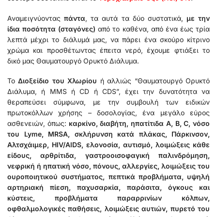
Αναμειγνύοντας
πάντα
, τα αυτά τα δύο συστατικά,
με την
ίδια ποσότητα (σταγόνες)
από το καθένα, από ένα έως τρία
λεπτά μέχρι το διάλυμά μας, να πάρει ένα σκούρο κίτρινο
χρώμα και προσθέτωντας έπειτα νερό, έχουμε φτιάξει το
δικό μας Θαυματουργό Ορυκτό Διάλυμα.
Το
Διοξείδιο του Χλωρίου
ή αλλιώς “Θαυματουργό Ορυκτό
Διάλυμα, ή MMS ή CD ή CDS”, έχει την δυνατότητα να
θεραπεύσει σύμφωνα, με την συμβουλή των ειδικών
πρωτοκόλλων χρήσης – δοσολογίας, ένα μεγάλο εύρος
ασθενειών, όπως:
καρκίνο, διαβήτη, ηπατίτιδα Α, Β, C, νόσο
του Lyme, MRSA, σκλήρυνση κατά πλάκας, Πάρκινσον,
Αλτσχάιμερ, HIV/AIDS, ελονοσία, αυτισμό, λοιμώξεις κάθε
είδους, αρθρίτιδα, γαστροοισοφαγική παλινδρόμηση,
νεφρική ή ηπατική νόσο, πόνους, αλλεργίες, λοιμώξεις του
ουροποιητικού συστήματος, πεπτικά προβλήματα, υψηλή
αρτηριακή πίεση, παχυσαρκία, παράσιτα, όγκους και
κύστεις, προβλήματα παραρρινίων κόλπων,
οφθαλμολογικές παθήσεις, λοιμώξεις αυτιών, πυρετό του