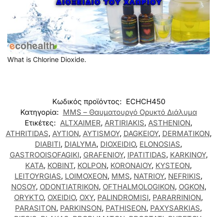
What is Chlorine Dioxide.
Κωδικός προϊόντος:
ECHCH450
Κατηγορία:
MMS – Θαυματουργό Ορυκτό Διάλυμα
Ετικέτες:
ALTXAIMER
,
ARTIRIAKIS
,
ASTHENION
,
ATHRITIDAS
,
AYTION
,
AYTISMOY
,
DAGKEIOY
,
DERMATIKON
,
DIABITI
,
DIALYMA
,
DIOXEIDIO
,
ELONOSIAS
,
GASTROOISOFAGIKI
,
GRAFENIOY
,
IPATITIDAS
,
KARKINOY
,
KATA
,
KOBINT
,
KOLPON
,
KORONAIOY
,
KYSTEON
,
LEITOYRGIAS
,
LOIMOXEON
,
MMS
,
NATRIOY
,
NEFRIKIS
,
NOSOY
,
ODONTIATRIKON
,
OFTHALMOLOGIKON
,
OGKON
,
ORYKTO
,
OXEIDIO
,
OXY
,
PALINDROMISI
,
PARARRINION
,
PARASITON
,
PARKINSON
,
PATHISEON
,
PAXYSARKIAS
,