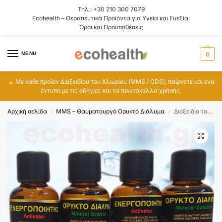
Τηλ.:
+30 210 300 7079
Ecohealth – Θεραπευτικά Προϊόντα για Υγεία και Ευεξία.
Όροι και Προϋποθέσεις
MENU
0
Με κάθε προϊον Διοξειδίου του Χλωρίου (MMS / CDS), παίρνετε και ένα
έντυπο με τις οδηγίες και τα πρωτόκολλα χρήσης.
Αρχική σελίδα
MMS – Θαυματουργό Ορυκτό Διάλυμα
Διοξείδιο του Χλωρίου – ΜΜΣ, 4 ζεύγη CLO2
/
/