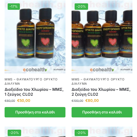
-17%
-20%
MMS – ΘΑΥΜΑΤΟΥΡΓΌ ΟΡΥΚΤΌ
MMS – ΘΑΥΜΑΤΟΥΡΓΌ ΟΡΥΚΤΌ
ΔΙΆΛΥΜΑ
ΔΙΆΛΥΜΑ
Διοξείδιο του Χλωρίου – ΜΜΣ,
Διοξείδιο του Χλωρίου – ΜΜΣ,
1 ζεύγος CLO2
2 ζεύγη CLO2
€
50,00
€
80,00
€
60,00
€
100,00
Προσθήκη στο καλάθι
Προσθήκη στο καλάθι
-20%
-20%