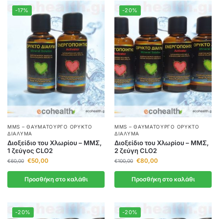
-17%
-20%
MMS – ΘΑΥΜΑΤΟΥΡΓΌ ΟΡΥΚΤΌ
MMS – ΘΑΥΜΑΤΟΥΡΓΌ ΟΡΥΚΤΌ
ΔΙΆΛΥΜΑ
ΔΙΆΛΥΜΑ
Διοξείδιο του Χλωρίου – ΜΜΣ,
Διοξείδιο του Χλωρίου – ΜΜΣ,
1 ζεύγος CLO2
2 ζεύγη CLO2
€
50,00
€
80,00
€
60,00
€
100,00
Προσθήκη στο καλάθι
Προσθήκη στο καλάθι
-20%
-20%