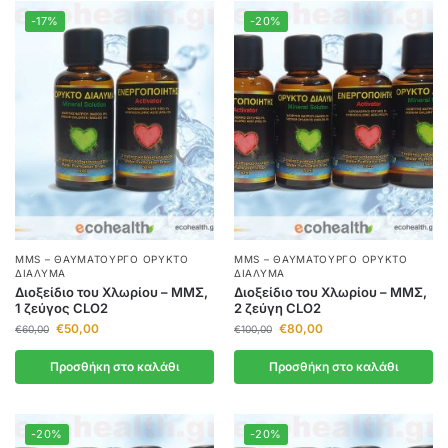
-17%
-20%
MMS – ΘΑΥΜΑΤΟΥΡΓΌ ΟΡΥΚΤΌ
MMS – ΘΑΥΜΑΤΟΥΡΓΌ ΟΡΥΚΤΌ
ΔΙΆΛΥΜΑ
ΔΙΆΛΥΜΑ
Διοξείδιο του Χλωρίου – ΜΜΣ,
Διοξείδιο του Χλωρίου – ΜΜΣ,
1 ζεύγος CLO2
2 ζεύγη CLO2
€
50,00
€
80,00
€
60,00
€
100,00
Προσθήκη στο καλάθι
Προσθήκη στο καλάθι
-20%
-20%