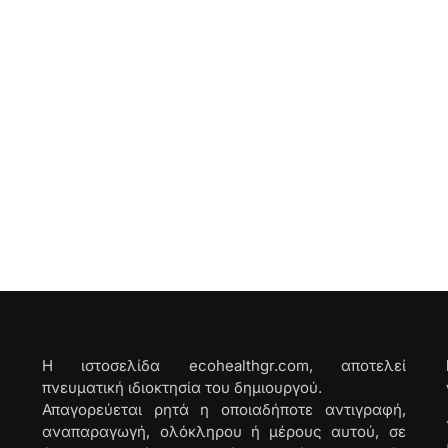
Η ιστοσελίδα ecohealthgr.com, αποτελεί
πνευματική ιδιοκτησία του δημιουργού.
Απαγορεύεται ρητά η οποιαδήποτε αντιγραφή,
αναπαραγωγή, ολόκληρου ή μέρους αυτού, σε