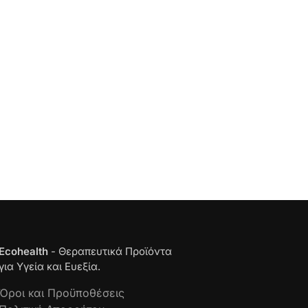
Ecohealth
- Θεραπευτικά Προϊόντα
για Υγεία και Ευεξία.
Όροι και Προϋποθέσεις