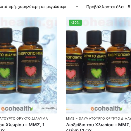
Προβάλλονται όλα - 
-20%
ΑΤΟΥΡΓΌ ΟΡΥΚΤΌ ΔΙΆΛΥΜΑ
MMS – ΘΑΥΜΑΤΟΥΡΓΌ ΟΡΥΚΤΌ ΔΙΆΛ
του Χλωρίου – ΜΜΣ, 1
Διοξείδιο του Χλωρίου – ΜΜΣ,
O2
ζεύγη CLO2