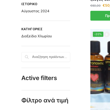
ΙΣΤΟΡΙΚΌ
€
50
€
60,00
Αύγουστος 2024
Πρ
KΑΤΗΓΟΡΊΕΣ
-20%
Διοξείδιο Χλωρίου
Search
Active filters
Φίλτρο ανά τιμή