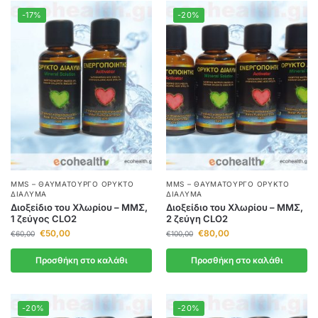
-17%
-20%
MMS – ΘΑΥΜΑΤΟΥΡΓΌ ΟΡΥΚΤΌ
MMS – ΘΑΥΜΑΤΟΥΡΓΌ ΟΡΥΚΤΌ
ΔΙΆΛΥΜΑ
ΔΙΆΛΥΜΑ
Διοξείδιο του Χλωρίου – ΜΜΣ,
Διοξείδιο του Χλωρίου – ΜΜΣ,
1 ζεύγος CLO2
2 ζεύγη CLO2
€
50,00
€
80,00
€
60,00
€
100,00
Προσθήκη στο καλάθι
Προσθήκη στο καλάθι
-20%
-20%