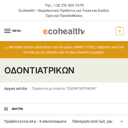
Τηλ.:
+30 210 300 7079
Ecohealth – Θεραπευτικά Προϊόντα για Υγεία και Ευεξία.
Όροι και Προϋποθέσεις
MENU
0
Με κάθε προϊον Διοξειδίου του Χλωρίου (MMS / CDS), παίρνετε και ένα
έντυπο με τις οδηγίες και τα πρωτόκολλα χρήσης.
ΟΔΟΝΤΙΑΤΡΙΚΩΝ
Αρχική σελίδα
Προϊόντα με ετικέτα “ΟΔΟΝΤΙΑΤΡΙΚΩΝ”
/
ΦΊΛΤΡΑ
Προβάλλονται όλα - 5 αποτελέσματα