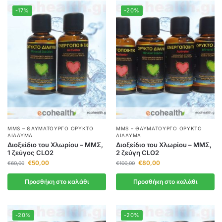
-17%
-20%
MMS – ΘΑΥΜΑΤΟΥΡΓΌ ΟΡΥΚΤΌ
MMS – ΘΑΥΜΑΤΟΥΡΓΌ ΟΡΥΚΤΌ
ΔΙΆΛΥΜΑ
ΔΙΆΛΥΜΑ
Διοξείδιο του Χλωρίου – ΜΜΣ,
Διοξείδιο του Χλωρίου – ΜΜΣ,
1 ζεύγος CLO2
2 ζεύγη CLO2
€
50,00
€
80,00
€
60,00
€
100,00
Προσθήκη στο καλάθι
Προσθήκη στο καλάθι
-20%
-20%