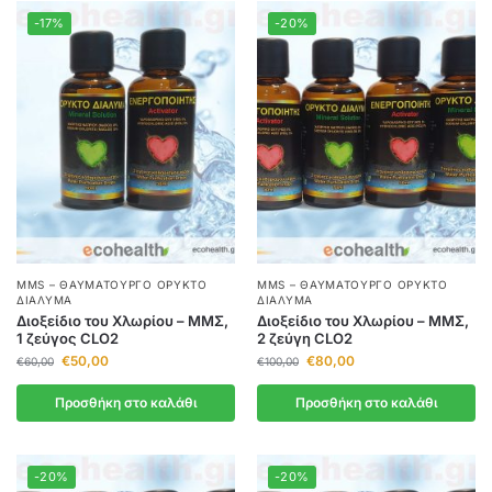
-17%
-20%
MMS – ΘΑΥΜΑΤΟΥΡΓΌ ΟΡΥΚΤΌ
MMS – ΘΑΥΜΑΤΟΥΡΓΌ ΟΡΥΚΤΌ
ΔΙΆΛΥΜΑ
ΔΙΆΛΥΜΑ
Διοξείδιο του Χλωρίου – ΜΜΣ,
Διοξείδιο του Χλωρίου – ΜΜΣ,
1 ζεύγος CLO2
2 ζεύγη CLO2
€
50,00
€
80,00
€
60,00
€
100,00
Προσθήκη στο καλάθι
Προσθήκη στο καλάθι
-20%
-20%